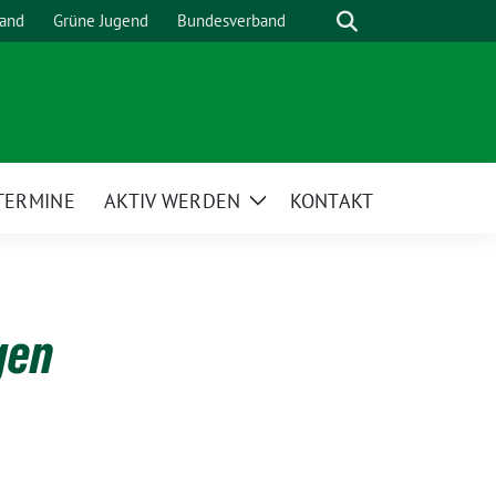
Suche
and
Grüne Jugend
Bundesverband
TERMINE
AKTIV WERDEN
KONTAKT
Zeige
Untermenü
gen