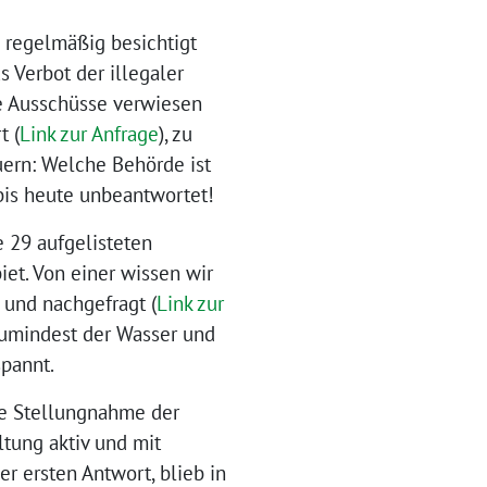
 regelmäßig besichtigt
s Verbot der illegaler
e Ausschüsse verwiesen
t (
Link zur Anfrage
), zu
uern: Welche Behörde ist
bis heute unbeantwortet!
e 29 aufgelisteten
et. Von einer wissen wir
 und nachgefragt (
Link zur
 zumindest der Wasser und
pannt.
e Stellungnahme der
ltung aktiv und mit
r ersten Antwort, blieb in