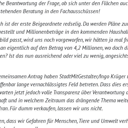
ahe Beantwortung der Frage, ob sich unter den Flächen auc
nstehenden Beratung in den Fachausschüssen!
h ist der erste Beigeordnete redselig. Da werden Pläne z
gestellt und Millionenbeträge in den kommenden Haushal
bild passt, wird uns noch vorgeworfen, wir hätten ja mal f
n eigentlich auf den Betrag von 4,2 Millionen, wo doch d
len? Ist das nun ausreichend oder viel zu wenig, angesicht
emeinsamen Antrag haben StadtMitGestalter/Ingo Krüger
fenbar lange vernachlässigtes Feld betreten. Dass dies er
rwarten jetzt jedoch volle Transparenz über Verantwortung 
aft und in welchem Zeitraum das drängende Thema weiter
ran. Für dumm verkaufen, lassen wir uns nicht.
gten, dass wir Gefahren für Menschen, Tiere und Umwelt ve