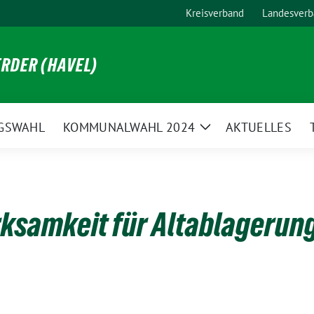
Kreisverband
Landesverb
RDER (HAVEL)
GSWAHL
KOMMUNALWAHL 2024
AKTUELLES
Zeige
Untermenü
ksamkeit für Altablagerun