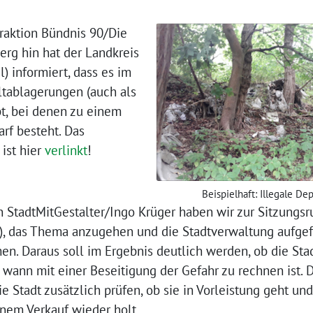
Fraktion Bündnis 90/Die
rg hin hat der Landkreis
) informiert, dass es im
ltablagerungen (auch als
t, bei denen zu einem
rf besteht. Das
ist hier
verlinkt
!
Beispielhaft: Illegale De
 StadtMitGestalter/Ingo Krüger haben wir zur Sitzungs
), das Thema anzugehen und die Stadtverwaltung aufgef
en. Daraus soll im Ergebnis deutlich werden, ob die Sta
wann mit einer Beseitigung der Gefahr zu rechnen ist. 
 die Stadt zusätzlich prüfen, ob sie in Vorleistung geht u
inem Verkauf wieder holt.